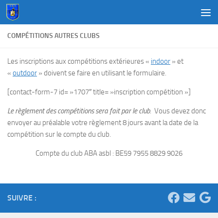
Au dessous du contenu
COMPÉTITIONS AUTRES CLUBS
Les inscriptions aux compétitions extérieures «
indoor
» et
«
outdoor
» doivent se faire en utilisant le formulaire.
[contact-form-7 id= »1707″ title= »inscription compétition »]
Le règlement des compétitions sera fait par le club
. Vous devez donc
envoyer au préalable votre règlement 8 jours avant la date de la
compétition sur le compte du club.
Compte du club ABA asbl : BE59 7955 8829 9026
SUIVRE :