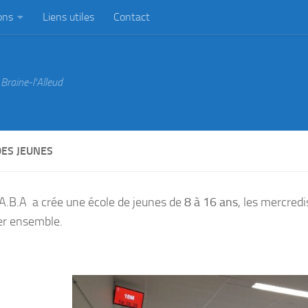
ons
Liens utiles
Contact
Braine-l'Alleud
DES JEUNES
 A.B.A a crée une école de jeunes de
8 à 16 ans
, les mercred
r ensemble.
ture du club du 6 juillet au 31 Août.