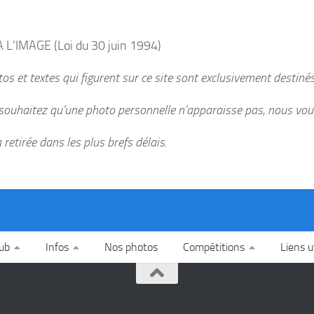
 L’IMAGE (Loi du 30 juin 1994)
os et textes qui figurent sur ce site sont exclusivement destinés à
souhaitez qu’une photo personnelle n’apparaisse pas, nous vous
a retirée dans les plus brefs délais.
lub
Infos
Nos photos
Compétitions
Liens u