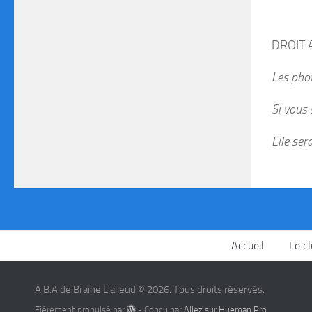
DROIT A
Les phot
Si vous 
Elle ser
Accueil
Le c
A.B.A de Braine L'alleud © 2026. Tous droits réservés.
Fièrement propulsé par
- Conçu par
Allez sur Hueman Pro