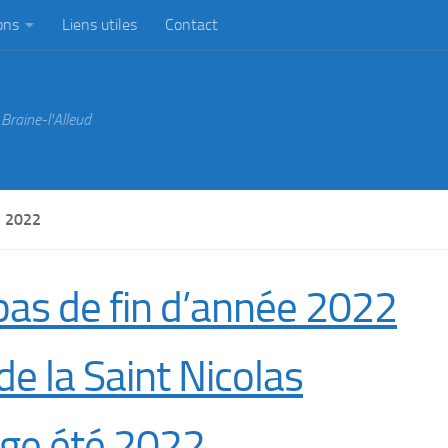
ons
Liens utiles
Contact
Braine-l'Alleud
 2022
as de fin d’année 2022
ture du club du 6 juillet au 31 Août.
 de la Saint Nicolas
ge été 2022