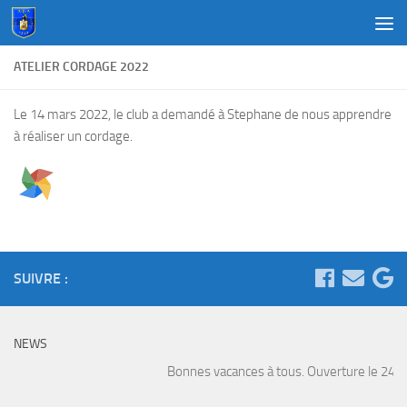
Au dessous du contenu
ATELIER CORDAGE 2022
Le 14 mars 2022, le club a demandé à Stephane de nous apprendre
à réaliser un cordage.
SUIVRE :
NEWS
Bonnes vacances à tous. Ouverture le 24 Ao