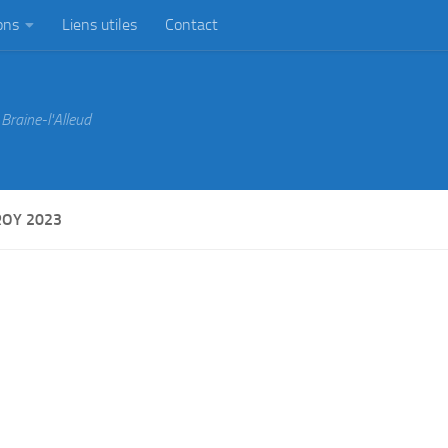
ons
Liens utiles
Contact
Braine-l'Alleud
ROY 2023
meture du club du 6 juillet au 31 Août.