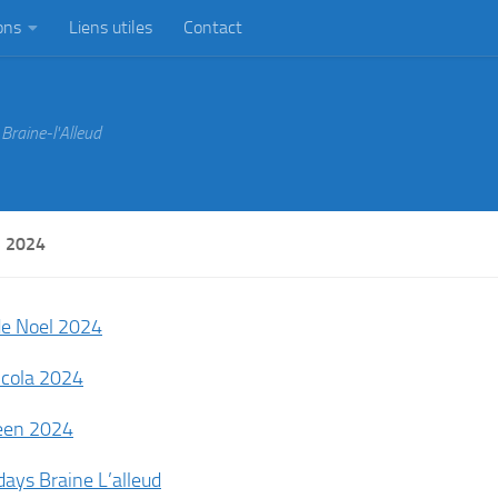
ons
Liens utiles
Contact
Braine-l'Alleud
 2024
de Noel 2024
eture du club du 6 juillet au 31 Août.
icola 2024
een 2024
ays Braine L’alleud