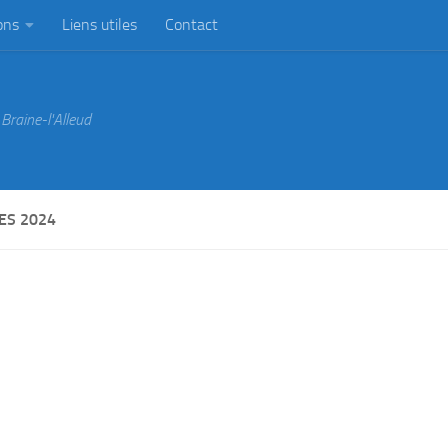
ons
Liens utiles
Contact
Braine-l'Alleud
ES 2024
eture du club du 6 juillet au 31 Août.