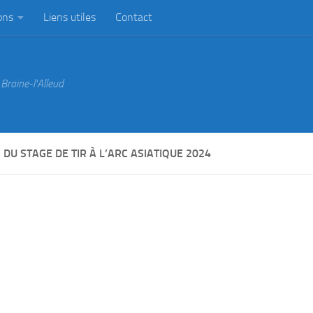
ons
Liens utiles
Contact
Braine-l'Alleud
DU STAGE DE TIR À L’ARC ASIATIQUE 2024
eture du club du 6 juillet au 31 Août.