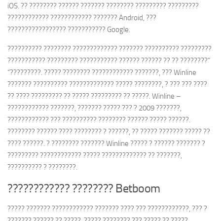
iOS. ?? ???????? ?????? ??????? ???????? ????????? ?????????
???????????? ???????????? ??????? Android, ???
????????????????? ??????????? Google.
?????????? ???????? ????????????? ??????? ?????????? ?????????
??????????? ????????? ??????????? ?????? ?????? ?? ?? ????????”
“?????????. ????? ???????? ???????????? ???????, ??? Winline
??????? ?????????? ????????????? ????? ????????, ? ??? ??? ????
?? ???? ????????? ?? ????? ????????? ?? ?????. Winline –
???????????? ???????, ??????? ????? ??? ? 2009 ???????,
???????????? ??? ?????????? ???????? ?????? ????? ??????.
???????? ?????? ???? ???????? ? ??????, ?? ????? ??????? ????? ??
???? ??????. ? ???????? ??????? Winline ????? ? ?????? ??????? ?
????????? ???????????? ????? ????????????? ?? ???????,
?????????? ? ????????.
???????????? ???????? Betboom
????? ??????? ???????????? ??????? ???? ??? ????????????, ??? ?
??????? ?????? ?? ?????. ????? ???????? ??? ????? ?? ?????,