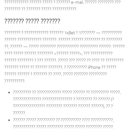
???????????? ?????? ????? ? ??????? e-mail, ?????? ???????? ???
???????? ?? ??????? ????? ????????????.
??????? ????? ???????
???????? ? ???????????? ??????? 1xBet ? 1??????? — ??????????
?????? ???????????? ???????. ?????? ?????? ???????? ?? ????????
??, ?????? — ????? ???????? ??????????? ????????? ??????. ??????
???? ????? ?????? ???????? «?????? ?????», ??? ???????????
?????? ???????? ? ??? ??????. ????? ??? ????? ?? ???? ?? ?????????
??????? ????? ?? ?????? ???????, ? ?????????? iPhone ?? ?????
?????? ?????? ? ??????? ?? ????, ????? ??????? ?????????
??????????.
????????? ?? ???????????? ????? ?????? ?? ????????? ?????,
?????????????? ??????????????? ? ???????? ?? ?????? (?
???????????????? ???????? ??????? ?????? ??????), ?? ?
??????.
?????? ????? ????????? ?? ?????????? ???? ???????????,
??????????? ????? ???????? ????? ????? ???????? ?????.