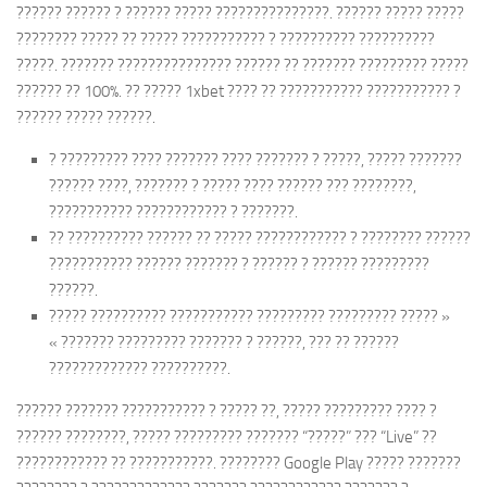
?????? ?????? ? ?????? ????? ???????????????. ?????? ????? ?????
???????? ????? ?? ????? ??????????? ? ?????????? ??????????
?????. ??????? ??????????????? ?????? ?? ??????? ????????? ?????
?????? ?? 100%. ?? ????? 1xbet ???? ?? ??????????? ??????????? ?
?????? ????? ??????.
? ????????? ???? ??????? ???? ??????? ? ?????, ????? ???????
?????? ????, ??????? ? ????? ???? ?????? ??? ????????,
??????????? ???????????? ? ???????.
?? ?????????? ?????? ?? ????? ???????????? ? ???????? ??????
??????????? ?????? ??????? ? ?????? ? ?????? ?????????
??????.
????? ?????????? ??????????? ????????? ????????? ????? »
« ??????? ????????? ??????? ? ??????, ??? ?? ??????
????????????? ??????????.
?????? ??????? ??????????? ? ????? ??, ????? ????????? ???? ?
?????? ????????, ????? ????????? ??????? “?????” ??? “Live” ??
???????????? ?? ???????????. ???????? Google Play ????? ???????