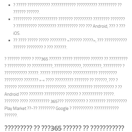
? ????? ??????????? ???????????? ?????????? ????????? ??
?????? ??????.
????????? ???????????? ??????? ????????? ???????? ???????
? ?????????? ????????? ?????????? ??? ??? Android, ??? ? ???
iOS.
?? ???? ????? ????? ???????? «?????? ?????», ??? ???????????
?????? ???????? ? ??? ??????.
? ?????? ????? ? ???365 ?????? ????? ???????? ?????? ?? ?????????
? ????????? ?? ??????????, ?????????????, ?????????, ????????? ?
??????????? ?????. ????? ?????????? ???????????? ?????????
????????? ??????? » « ???? ????????? ??????? ?? ??????, ??? ?
?????? ????????????? ??????????. ???????????? ?????????? ? ??
Android ???? ??????? ?????????? ?????? ? ?????????? ?????.
??????? ???? ?????????? 365??? ?????????? ? ???????? ??????????
Play Market ??-?? ???????? Google ? ?????????? ????????????
??????.
????????? ?? ???365 ?????? ?? ???????????