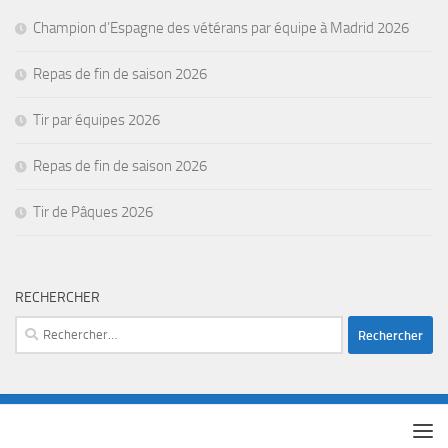
Champion d’Espagne des vétérans par équipe à Madrid 2026
Repas de fin de saison 2026
Tir par équipes 2026
Repas de fin de saison 2026
Tir de Pâques 2026
RECHERCHER