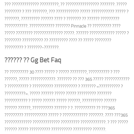
??? ????????????? ?????????, ?? ???????????????? ???????. ?????
???????? ? ??? ???????, ??? ??????????? ????? ??????????? ????? ?
???????, ????????? ?????? ???? ? ??????? ?? ?????? ?????????
???????????. ???????????? ??????? Pinnacle ?? ????????? ????
????? ???????? ?????????????? ?????. ?????? ???????????? ????? ?
???????? ?????????? ?? ????????? ???? ?? ????? ????????
????????? ? ???????-???????.
?????? ?? Gg Bet Faq
?? ????????? 30 ???? ????? ? ????? ????????, ?????????? ? ???
??????, ????? ????????????. ??????? ?? ??? 365 ????? ????????????
? ?????????? ? ?????????? ??????????? ? ??????? «?????????? ?
??????????». ????? ?????? ????? ????? ????????? ???????
??????????? ? ????? ?????? ????? ??????, ?????????? ??????
?????? ??????, ?????????? ?????? ? ?. ?????????? ?? ???365
????????? ??????????? ????? ? ???????????? ???????. ???? ???365
????????????? ????????????? ????????? ????????????. ? ??? ?????
?????? ????? ?????????? ?????????? ????????? ??????.