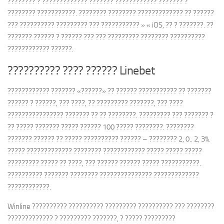
???????? ? ????????????? ??????? ???????????? ??????? ?
???????? ???????????. ???????? ???????? ????????????? ?? ??????
??? ?????????? ????????? ??? ??????????? » « iOS, ?? ? ???????. ??
??????? ?????? ? ?????? ??? ??? ????????? ???????? ??????????
???????????? ??????.
?????????? ???? ?????? Linebet
???????????? ??????? «??????» ?? ?????? ??????????? ?? ???????
?????? ? ??????, ??? ????, ?? ????????? ???????, ??? ????
???????????????? ??????? ?? ?? ????????. ????????? ??? ??????? ?
?? ????? ??????? ????? ?????? 100 ????? ????????. ????????
??????? ?????? ?? ????? ?????????? ?????? – ???????? 2, 0.. 2, 3%.
????? ????????????? ???????? ???????????? ????? ????? ?????
????????? ????? ?? ????, ??? ?????? ?????? ????? ???????????.
?????????? ??????? ???????? ??????????????? ?????????????
????????????.
Winline ?????????? ?????????? ????????? ?????????? ??? ????????
????????????? ? ????????? ???????, ? ????? ?????????