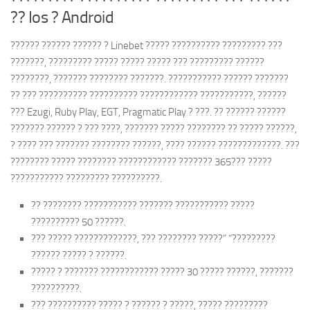
?? Ios ? Android
?????? ?????? ?????? ? Linebet ????? ?????????? ????????? ???
???????, ????????? ????? ????? ????? ??? ????????? ??????
????????, ??????? ???????? ???????. ??????????? ?????? ???????
?? ??? ?????????? ?????????? ???????????? ???????????, ??????
??? Ezugi, Ruby Play, EGT, Pragmatic Play ? ???. ?? ?????? ??????
??????? ?????? ? ??? ????, ??????? ????? ???????? ?? ????? ??????,
? ???? ??? ??????? ???????? ??????, ???? ?????? ?????????????. ???
???????? ????? ???????? ???????????? ??????? 365??? ?????
??????????? ????????? ??????????.
?? ???????? ??????????? ??????? ??????????? ?????
?????????? 50 ??????.
??? ????? ?????????????, ??? ???????? ?????” “?????????
?????? ????? ? ??????.
????? ? ??????? ???????????? ????? 30 ????? ??????, ???????
??????????.
??? ?????????? ????? ? ?????? ? ?????, ????? ?????????