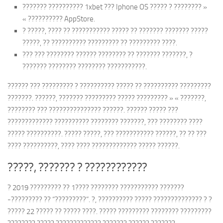
??????? ?????????? 1xbet ??? Iphone OS ????? ? ???????? »
« ?????????? AppStore.
? ?????, ???? ?? ??????????? ????? ?? ??????? ??????? ?????
?????, ?? ?????????? ????????? ?? ????????? ????.
??? ??? ???????? ?????? ???????? ?? ??????? ???????, ?
??????? ???????? ???????? ???????????.
?????? ??? ????????? ? ?????????? ????? ?? ?????????? ?????????
???????. ??????, ??????? ????????? ????? ????????? » « ???????,
???????? ??? ??????????????? ??????. ?????? ????? ???
????????????? ?????????? ???????? ???????, ??? ???????? ????
????? ??????????. ????? ?????, ??? ??????????? ??????, ?? ?? ???
???? ??????????, ???? ???? ????????????? ????? ??????.
?????, ??????? ? ????????????
? 2019 ????????? ?? 1???? ???????? ??????????? ???????
-????????? ?? “?????????”. ?, ?????????? ????? ?????????????? ? ?
????? 22 ????? ?? ????? ????. ????? ????????? ???????? ?????????