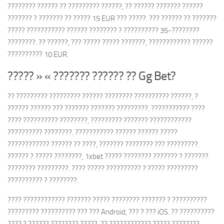
???????? ?????? ?? ????????? ??????, ?? ?????? ??????? ??????
??????? ? ??????? ?? ????? 15 EUR ??? ?????. ??? ?????? ?? ???????
????? ??????????? ?????? ???????? ? ?????????? 35-????????
????????. ?? ??????, ??? ????? ????? ???????, ???????????? ??????
?????????? 10 EUR.
????? » « ??????? ?????? ?? Gg Bet?
?? ????????? ????????? ?????? ???????? ?????????? ??????, ?
?????? ?????? ??? ??????? ??????? ?????????. ??????????? ????
???? ?????????? ????????, ????????? ??????? ????????????
?????????? ????????. ??????????? ?????? ?????? ?????
???????????? ?????? ?? ????, ??????? ???????? ??? ?????????.
?????? ? ????? ????????, 1xbet ????? ???????? ??????? ? ???????
???????? ?????????. ???? ????? ?????????? ? ????? ?????????
?????????? ? ????????.
???? ???????????? ??????? ????? ???????? ??????? ? ??????????
????????? ?????????? ??? ??? Android, ??? ? ??? iOS. ?? ??????????