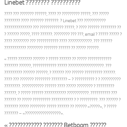
Linebet ???????? ??????????
???? ??? ??????? ??????, ???? ?? ????????? ?????, ??? ?????
???????? ???? ??????? ???????. ? Linebet ??? ???????????
?????????????? ??? ???????????? ?????, ? ???? ?????? ???????? ??
? ?????? ?????, ???? ??????. ???????? ??? ???, email ? ????? ????? ?
???? ???????? ??? ??????????? ???? ????????????. ??? ??????
??????????? ???????? ??????? ?????? ?? ????? ??????.
« ????? ??????? ?????? ? ????? ?????? ?? ????? ????????????
??????? ??????, ???????????? ????? ??????????????????. ???
????????? ?????? ??????, ? ?????? ??? ?????? ????????? ??????.
???? ??? ??????? ???????? ???????? – ? ?????????? ? ? ??????????
????????. ??????????? ?????? ???? ????? ???????? ? ?????????
??????, ? ????? ?????? ??????????? ???????????. ?????????? ???
?????? ?? ????? ????????? ??????????? ? ? ?????????. ??? ?????? ?
??????? ????? ???????? ????? ?????? ?? ?????? «?????», ? ?????
??????? – «??????????????????».
« ???????????? ??????? Betboom ??????