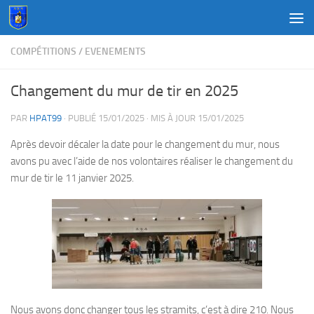
Au dessous du contenu
COMPÉTITIONS
/
EVENEMENTS
Changement du mur de tir en 2025
PAR
HPAT99
· PUBLIÉ
15/01/2025
· MIS À JOUR
15/01/2025
Après devoir décaler la date pour le changement du mur, nous
avons pu avec l’aide de nos volontaires réaliser le changement du
mur de tir le 11 janvier 2025.
Nous avons donc changer tous les stramits, c’est à dire 210. Nous