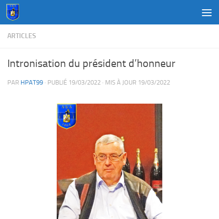
Au dessous du contenu
ARTICLES
Intronisation du président d’honneur
PAR
HPAT99
· PUBLIÉ
19/03/2022
· MIS À JOUR
19/03/2022