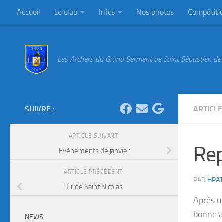
Accueil
Le club
Infos
Nos photos
Compétiti
Au dessous du contenu
Les Archers du Grand Serment de Saint Sébastien de 
SUIVRE :
ARTICL
ARTICLE SUIVANT
Rep
Evènements de janvier
ARTICLE PRÉCÉDENT
PAR
HPA
Tir de Saint Nicolas
Après u
bonne 
NEWS