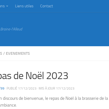
ons
Liens utiles
Contact
Braine-l'Alleud
ES
/
EVENEMENTS
as de Noël 2023
T99
· PUBLIÉ
17/12/2023
· MIS À JOUR
17/12/2023
n discours de bienvenue, le repas de Noël à la brasserie de la
ambiance.