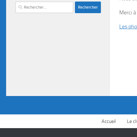
Merci à
Les pho
Accueil
Le c