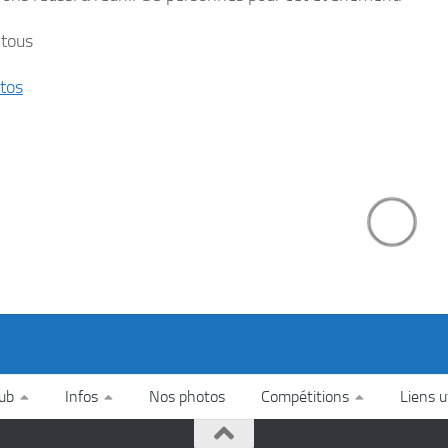
 tous
tos
lub
Infos
Nos photos
Compétitions
Liens u