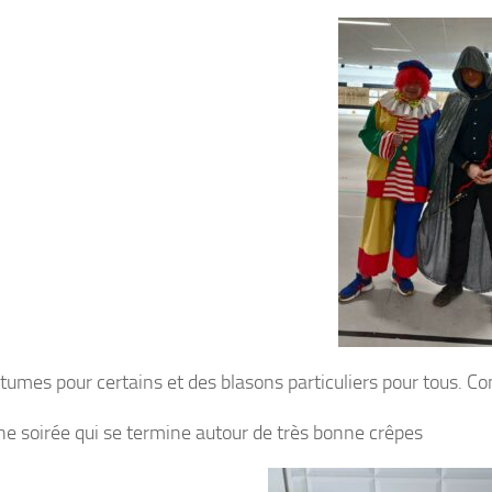
ure du club du 6 juillet au 31 Août.
tumes pour certains et des blasons particuliers pour tous. C
e soirée qui se termine autour de très bonne crêpes