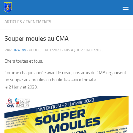
Au dessous du contenu
ARTICLES
/
EVENEMENTS
Souper moules au CMA
PAR
HPAT99
· PUBLIÉ
10/01/2023
· MIS À JOUR
10/01/2023
Chers toutes et tous,
Comme chaque année avant le covid, nos amis du CMA organisent
un souper aux moules ou boulettes sauce tomate.
le 21 janvier 2023.