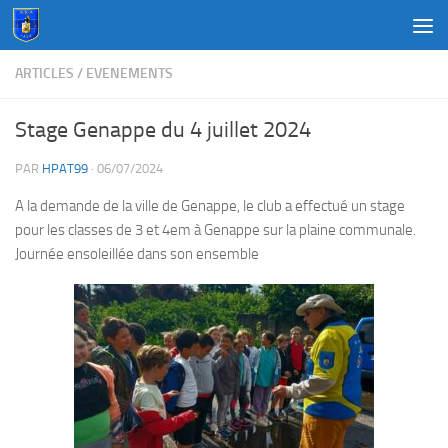
Au dessous du contenu
ARTICLES
/
EVENEMENTS
Stage Genappe du 4 juillet 2024
PAR
HPAT99
·
06/07/2024
A la demande de la ville de Genappe, le club a effectué un stage
pour les classes de 3 et 4em à Genappe sur la plaine communale.
Journée ensoleillée dans son ensemble