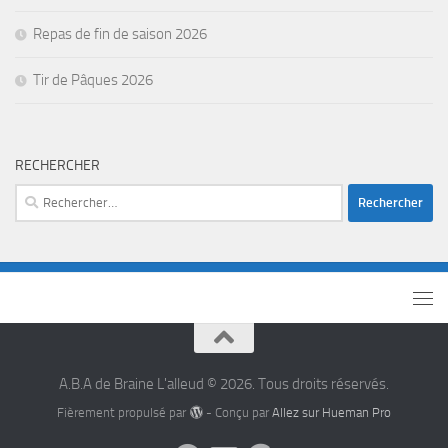
Repas de fin de saison 2026
Tir de Pâques 2026
RECHERCHER
A.B.A de Braine L'alleud © 2026. Tous droits réservés.
Fièrement propulsé par
- Conçu par
Allez sur Hueman Pro