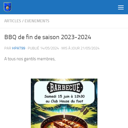
Au dessous du contenu
ARTICLES
/
EVENEMENTS
BBQ de fin de saison 2023-2024
PAR
HPAT99
· PUBLIÉ
14/05/2024
· MIS À JOUR
21/05/2024
A tous nos gentils membres,