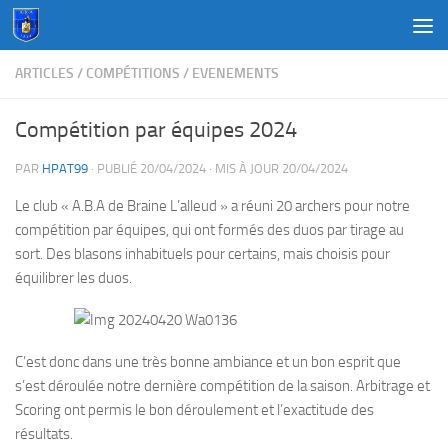
Au dessous du contenu
ARTICLES
/
COMPÉTITIONS
/
EVENEMENTS
Compétition par équipes 2024
PAR
HPAT99
· PUBLIÉ
20/04/2024
· MIS À JOUR
20/04/2024
Le club « A.B.A de Braine L’alleud » a réuni 20 archers pour notre
compétition par équipes, qui ont formés des duos par tirage au
sort. Des blasons inhabituels pour certains, mais choisis pour
équilibrer les duos.
C’est donc dans une très bonne ambiance et un bon esprit que
s’est déroulée notre dernière compétition de la saison. Arbitrage et
Scoring ont permis le bon déroulement et l’exactitude des
résultats.