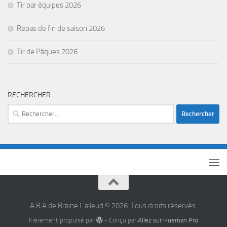
Tir par équipes 2026
Repas de fin de saison 2026
Tir de Pâques 2026
RECHERCHER
A.B.A de Braine L'alleud © 2026. Tous droits réservés.
Fièrement propulsé par
- Conçu par
Allez sur Hueman Pro