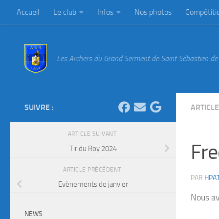
Accueil
Le club
Infos
Nos photos
Compétiti
Au dessous du contenu
Les Archers du Grand Serment de Saint Sébastien de 
SUIVRE :
ARTICL
ARTICLE SUIVANT
Fre
Tir du Roy 2024
ARTICLE PRÉCÉDENT
PAR
HPA
Evènements de janvier
Nous av
NEWS