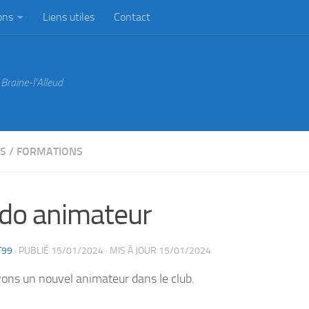
ons
Liens utiles
Contact
Braine-l'Alleud
ES
/
FORMATIONS
do animateur
T99
· PUBLIÉ
15/01/2024
· MIS À JOUR
15/01/2024
ons un nouvel animateur dans le club.