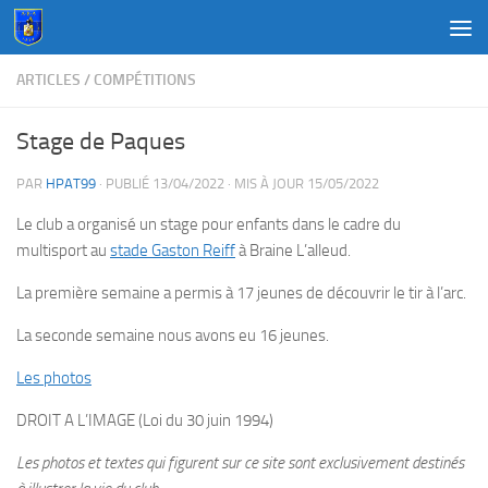
Au dessous du contenu
ARTICLES
/
COMPÉTITIONS
Stage de Paques
PAR
HPAT99
· PUBLIÉ
13/04/2022
· MIS À JOUR
15/05/2022
Le club a organisé un stage pour enfants dans le cadre du
multisport au
stade Gaston Reiff
à Braine L’alleud.
La première semaine a permis à 17 jeunes de découvrir le tir à l’arc.
La seconde semaine nous avons eu 16 jeunes.
Les photos
DROIT A L’IMAGE (Loi du 30 juin 1994)
Les photos et textes qui figurent sur ce site sont exclusivement destinés