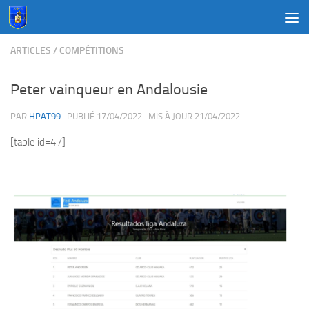
Au dessous du contenu
ARTICLES
/
COMPÉTITIONS
Peter vainqueur en Andalousie
PAR
HPAT99
· PUBLIÉ
17/04/2022
· MIS À JOUR
21/04/2022
[table id=4 /]