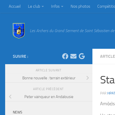
Accueil
Le club
Infos
Nos photos
Compétiti
Au dessous du contenu
Les Archers du Grand Serment de Saint Sébastien de 
SUIVRE :
ARTICL
ARTICLE SUIVANT
Sta
Bonne nouvelle : terrain extérieur
ARTICLE PRÉCÉDENT
PAR
HPA
Peter vainqueur en Andalousie
Ami(e)s
NEWS