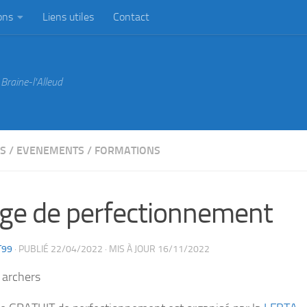
ons
Liens utiles
Contact
Braine-l'Alleud
ES
/
EVENEMENTS
/
FORMATIONS
ge de perfectionnement
T99
· PUBLIÉ
22/04/2022
· MIS À JOUR
16/11/2022
 archers