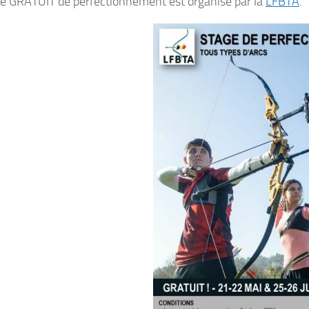
e GRATUIT de perfectionnement est organisé par la
LFBTA
.
ture du club du 6 juillet au 31 Août.