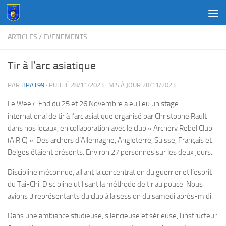
Au dessous du contenu
ARTICLES
/
EVENEMENTS
Tir à l’arc asiatique
PAR
HPAT99
· PUBLIÉ
28/11/2023
· MIS À JOUR
28/11/2023
Le Week-End du 25 et 26 Novembre a eu lieu un stage
international de tir à l’arc asiatique organisé par Christophe Rault
dans nos locaux, en collaboration avec le club « Archery Rebel Club
(A.R.C) ». Des archers d’Allemagne, Angleterre, Suisse, Français et
Belges étaient présents. Environ 27 personnes sur les deux jours.
Discipline méconnue, alliant la concentration du guerrier et l’esprit
du Tai-Chi. Discipline utilisant la méthode de tir au pouce. Nous
avions 3 représentants du club à la session du samedi après-midi.
Dans une ambiance studieuse, silencieuse et sérieuse, l’instructeur