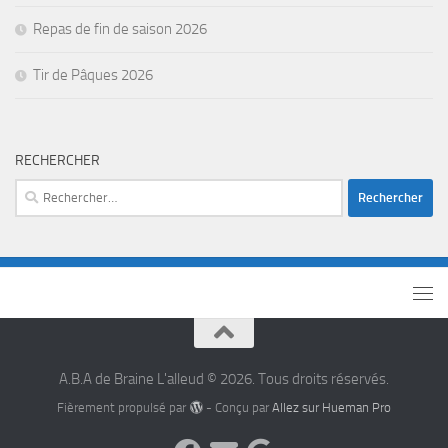
Repas de fin de saison 2026
Tir de Pâques 2026
RECHERCHER
A.B.A de Braine L'alleud © 2026. Tous droits réservés.
Fièrement propulsé par
- Conçu par
Allez sur Hueman Pro