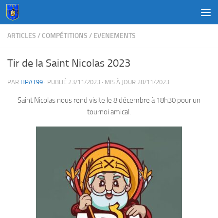
Au dessous du contenu
ARTICLES
/
COMPÉTITIONS
/
EVENEMENTS
Tir de la Saint Nicolas 2023
PAR
HPAT99
· PUBLIÉ
23/11/2023
· MIS À JOUR
28/11/2023
Saint Nicolas nous rend visite le 8 décembre à 18h30 pour un
tournoi amical.